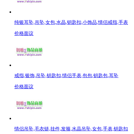
纯银耳坠,吊坠,女包,水晶,钥匙扣,小饰品,情侣戒指,手表
价格面议
戒指,银饰,吊坠,钥匙扣,情侣手表,包包,钥匙包,耳坠
价格面议
情侣吊坠,毛衣链,挂件,发箍,水晶吊坠,女包,手表,钥匙扣