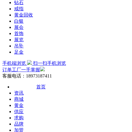
钻石
戒指
黄金回收
白银
展会
首饰
展览
吊坠
足金
手机端浏览
扫一扫手机浏览
订单工厂一手掌握
客服电话：18973187411
首页
资讯
商城
黄金
供应
求购
品牌
加盟