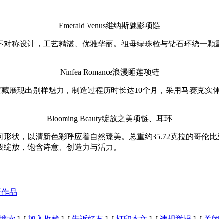
Emerald Venus维纳斯魅影项链
出心裁的不对称设计，工艺精湛、优雅华丽。祖母绿珠粒与钻石环绕
Ninfea Romance浪漫睡莲项链
然的丰沛宝藏展现出别样魅力，制造过程历时长达10个月，采用马赛
Blooming Beauty绽放之美项链、耳环
花瓣的几何形状，以清新色彩呼应着自然臻美。总重约35.72克拉
般绽放，饱含诗意、创造力与活力。
彩蛋作品
搜索
] [
加入收藏
] [
告诉好友
] [
打印本文
] [
违规举报
] [
关