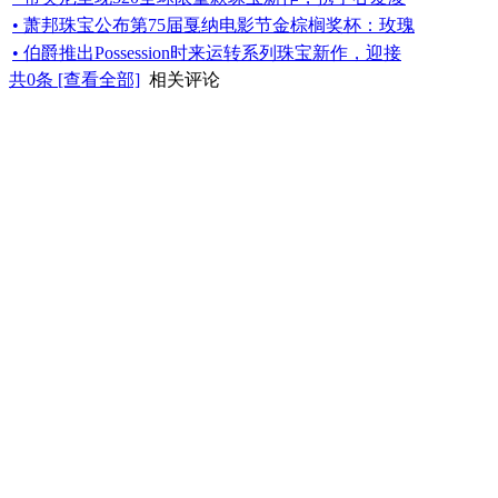
• 萧邦珠宝公布第75届戛纳电影节金棕榈奖杯：玫瑰
• 伯爵推出Possession时来运转系列珠宝新作，迎接
共
0
条 [查看全部]
相关评论