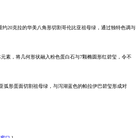
一颗重约20克拉的华美八角形切割哥伦比亚祖母绿，通过独特色调与
克实体元素，将几何形状融入粉色蛋白石与7颗椭圆形红碧玺，令不
的哥伦比亚弧形蛋面切割祖母绿，与泻湖蓝色的帕拉伊巴碧玺形成对
闭窗口
]