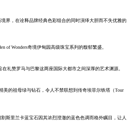
绎提升至全新境界，在诠释品牌经典色彩组合的同时演绎大胆而不失优雅的
en of Wonders奇境伊甸园高级珠宝系列的馥郁繁盛。
的主角，旨在礼赞罗马与巴黎这两座国际大都市之间深厚的艺术渊源。
精美的祖母绿与钻石，令人不禁联想到传奇埃菲尔铁塔（Tour
克拉的枕形切割斯里兰卡蓝宝石因其浓烈澄澈的蓝色色调而格外瞩目，让人