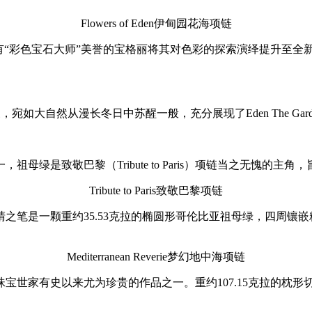
Flowers of Eden伊甸园花海项链
园高级珠宝系列，素有“彩色宝石大师”美誉的宝格丽将其对色彩的探索演
象，宛如大自然从漫长冬日中苏醒一般，充分展现了Eden The Gard
母绿是致敬巴黎（Tribute to Paris）项链当之无愧
Tribute to Paris致敬巴黎项链
笔是一颗重约35.53克拉的椭圆形哥伦比亚祖母绿，四周镶嵌
Mediterranean Reverie梦幻地中海项链
不凡，是意大利珠宝世家有史以来尤为珍贵的作品之一。重约107.15