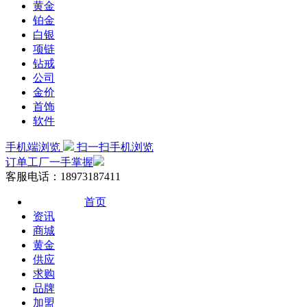
黄金
铂金
白银
项链
钻戒
公司
金价
首饰
软件
手机端浏览
扫一扫手机浏览
订单工厂一手掌握
客服电话：18973187411
首页
资讯
商城
黄金
供应
求购
品牌
加盟