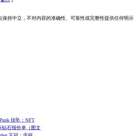
点保持中立，不对内容的准确性、可靠性或完整性提供任何明示
！
oPunk 挂坠：NFT
rt国际钻石报价单（图文
Garden 王冠：庆祝