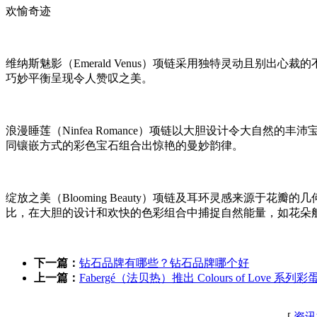
欢愉奇迹
维纳斯魅影（Emerald Venus）项链采用独特灵动且别
巧妙平衡呈现令人赞叹之美。
浪漫睡莲（Ninfea Romance）项链以大胆设计令大自
同镶嵌方式的彩色宝石组合出惊艳的曼妙韵律。
绽放之美（Blooming Beauty）项链及耳环灵感来源于
比，在大胆的设计和欢快的色彩组合中捕捉自然能量，如花朵
下一篇：
钻石品牌有哪些？钻石品牌哪个好
上一篇：
Fabergé（法贝热）推出 Colours of Love 系列
[
资讯