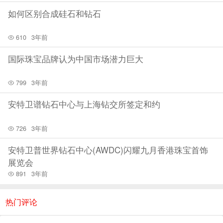
容易将油渍、污渍沾染到表面，从而掩盖光泽。因此在
如何区别合成硅石和钻石
洗碗和做家务的时候应该摘下首饰，如果沾染油渍，应
610
3年前
该用专业的首饰清洗液清洗。
国际珠宝品牌认为中国市场潜力巨大
799
3年前
安特卫谱钻石中心与上海钻交所签定和约
726
3年前
安特卫普世界钻石中心(AWDC)闪耀九月香港珠宝首饰
展览会
891
3年前
热门评论