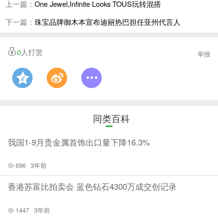
上一篇：
One Jewel,Infinite Looks TOUS玩转混搭
过皮肤的穴位浸润进入人体内，从而能平衡阴阳气血，
令肌肤充满活力。
下一篇：
珠宝品牌御木本宣布迪丽热巴担任亚州代言人
佩戴钻石虽有诸多好处，但钻石佩戴过程中也有不少要
0
人打赏
注意的事项，一不小心就会给钻石带来极大伤害。
举报
钻石佩戴注意事项
1、远离高温：虽然钻石是在高温高压下形成的，但是
它的主要成分还是碳，在空气中加热到800度就会燃
烧，变成二氧化碳气体。所以不要让你的钻石接近高
同类百科
温，更不要好奇心太重，用高温明火考验钻石。
我国1-9月贵金属首饰出口量下降16.3%
2、远离辐射：辐射应该是很多宝石的克星，如果经过
辐射的钻石，钻石的颜色很可能发生变化。别天真地以
696
3年前
为这样自己的白钻就变成彩钻了，经过辐射变化的钻石
香港苏富比拍卖会 蓝色钻石4300万成交创记录
颜色可是不可逆的。所以让你的钻石远离辐射很重要。
1447
3年前
3、远离油污：钻石具有亲油性，正因为这样，钻石更