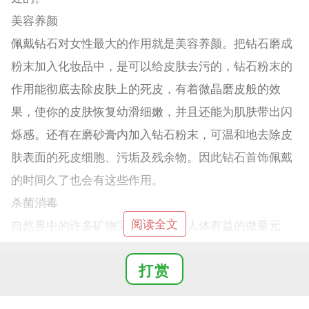
美容养颜
佩戴钻石对女性最大的作用就是美容养颜。把钻石磨成
粉末加入化妆品中，是可以给皮肤去污的，钻石粉末的
作用能彻底去除皮肤上的死皮，有着微晶磨皮般的效
果，使你的皮肤恢复幼滑细嫩，并且还能为肌肤带出闪
烁感。还有在磨砂膏内加入钻石粉末，可温和地去除皮
肤表面的死皮细胞、污垢及残余物。因此钻石首饰佩戴
的时间久了也会有这些作用。
杀菌消毒
阅读全文
自然界中的许多矿物宝石中含有对人体有益的微量元
素，如铬、铁等。其中钻石的矿物名称是金刚石，金刚
打赏
石可以吸收太阳中的短波波段，使其成为紫外线的理
想“储存器”，为人体消毒杀菌。而且里面的有益物质通