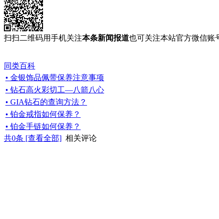
扫扫二维码用手机关注
本条新闻报道
也可关注本站官方微信账
同类百科
• 金银饰品佩带保养注意事项
• 钻石高火彩切工—八箭八心
• GIA钻石的查询方法？
• 铂金戒指如何保养？
• 铂金手链如何保养？
共
0
条 [查看全部]
相关评论