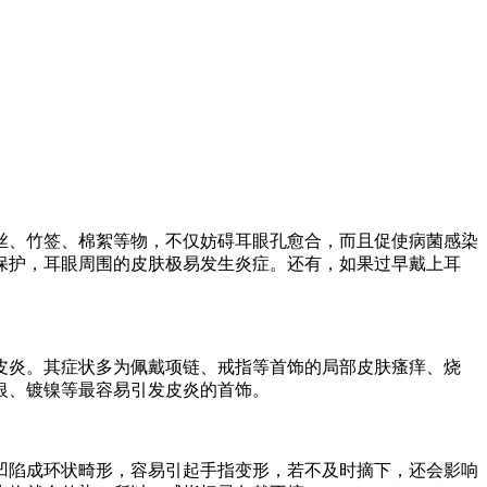
丝、竹签、棉絮等物，不仅妨碍耳眼孔愈合，而且促使病菌感染
保护，耳眼周围的皮肤极易发生炎症。还有，如果过早戴上耳
皮炎。其症状多为佩戴项链、戒指等首饰的局部皮肤瘙痒、烧
银、镀镍等最容易引发皮炎的首饰。
凹陷成环状畸形，容易引起手指变形，若不及时摘下，还会影响