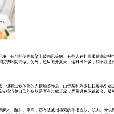
干净，有可能使你传染上破伤风等病。有些人在扎耳眼后塞进铁
容院或医院去做。另外，还应避开夏天，这时出汗多，稍不注意
低，但有过敏体质的人接触首饰后，由于某种刺激往往容易引起
该先搞清楚自己的皮肤是否有过敏反应，尽量避免佩戴镀金、镀
得麻木、酸肿、疼痛，还有被戒指箍紧的手指皮肤、肌肉、骨头