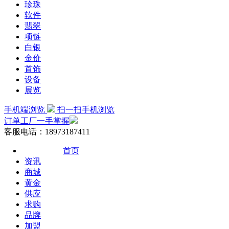
珍珠
软件
翡翠
项链
白银
金价
首饰
设备
展览
手机端浏览
扫一扫手机浏览
订单工厂一手掌握
客服电话：18973187411
首页
资讯
商城
黄金
供应
求购
品牌
加盟