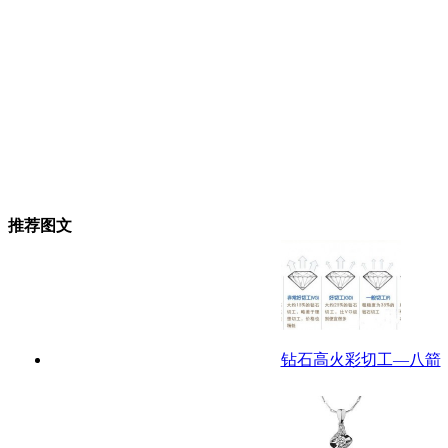
推荐图文
钻石高火彩切工—八箭