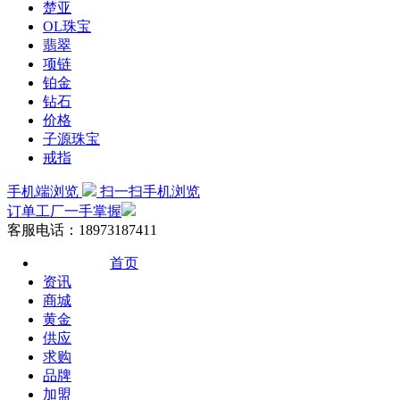
楚亚
OL珠宝
翡翠
项链
铂金
钻石
价格
子源珠宝
戒指
手机端浏览
扫一扫手机浏览
订单工厂一手掌握
客服电话：18973187411
首页
资讯
商城
黄金
供应
求购
品牌
加盟