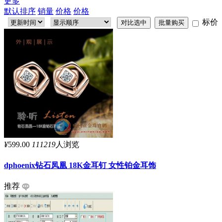
更多
默认排序
销量
价格
价格
标价
¥
599.00
111219
人浏览
dphoenix钻石凤凰 18K金耳钉 女性铂金耳饰
推荐