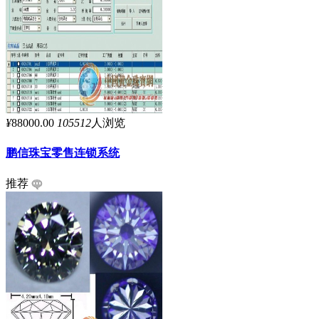
¥
88000.00
105512
人浏览
鹏信珠宝零售连锁系统
推荐