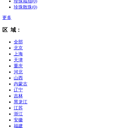
珍珠戒指
(0)
珍珠散珠
(0)
更多
区 域：
全部
北京
上海
天津
重庆
河北
山西
内蒙古
辽宁
吉林
黑龙江
江苏
浙江
安徽
福建