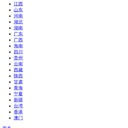
江西
山东
河南
湖北
湖南
广东
广西
海南
四川
贵州
云南
西藏
陕西
甘肃
青海
宁夏
新疆
台湾
香港
澳门