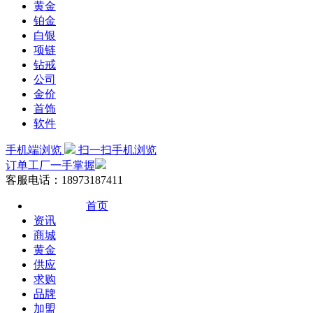
黄金
铂金
白银
项链
钻戒
公司
金价
首饰
软件
手机端浏览
扫一扫手机浏览
订单工厂一手掌握
客服电话：18973187411
首页
资讯
商城
黄金
供应
求购
品牌
加盟