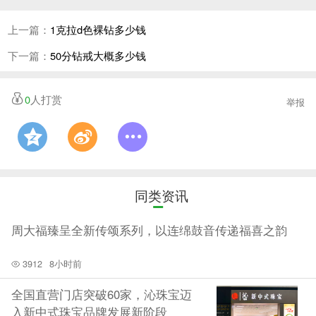
上一篇：
1克拉d色裸钻多少钱
下一篇：
50分钻戒大概多少钱
0
人打赏
举报
同类资讯
周大福臻呈全新传颂系列，以连绵鼓音传递福喜之韵
值得一提的是，在服饰定制服务推出不到一年的时间
里，京东新百货已联合隆庆祥、报喜鸟、衣邦人、码尚
3912
8小时前
等近30个服饰定制品牌，推出了涵盖西服套装、长袖衬
全国直营门店突破60家，沁珠宝迈
衫、针织衫等多品类的定制服饰，满足消费者不同风格
入新中式珠宝品牌发展新阶段