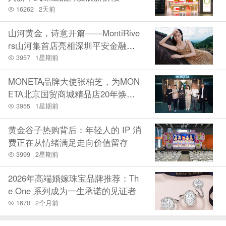
和不同场景下的着装需求，并在京东App上线了“量体定
16262
2天前
制”、“智能定制”和“轻定制”三种服务选项，为消费者提
山河黄金，诗意开篇——MontiRive
供一对一的定制化服务。除此之外，京东新百货还根据
rs山河集首店亮相深圳平安金融中
心
不同服务标准、服饰面料、制作工艺，为消费者提供不
3957
1星期前
同价位段的选择。
MONETA品牌大使张柏芝，为MON
随着服饰定制业务拓展到京东新百货线下店，通过在
ETA北京国贸商城精品店20年焕新
庆祝揭幕
3955
1星期前
门店设置的服饰定制专区，消费者可以更直观地了解服
饰定制过程中面料和款式选择，与量体师面对面交流定
黄金谷子热购背后：年轻人的 IP 消
制需求和制作流程，还可获得个性多元的轻定制体验。
费正在从情绪满足走向价值留存
3999
2星期前
对于年轻态的消费者来说，线上线下联动的形式，无疑
提供了更优质的消费场景，让消费者体验到面对面专
2026年高端婚嫁珠宝品牌推荐：Th
e One 系列成为一生承诺的见证者
业、专属服饰定制，充分满足了消费者对于个性化服饰
1670
2个月前
的品质追求。