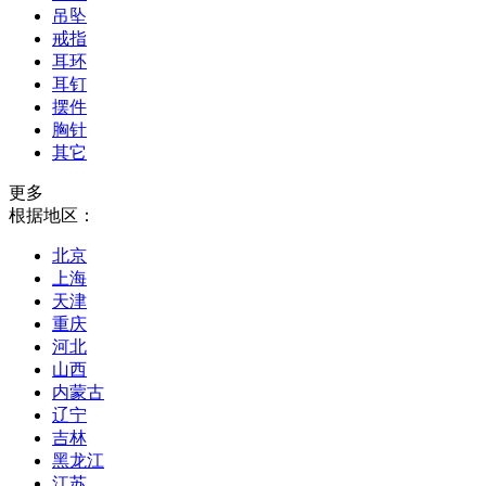
吊坠
戒指
耳环
耳钉
摆件
胸针
其它
更多
根据地区：
北京
上海
天津
重庆
河北
山西
内蒙古
辽宁
吉林
黑龙江
江苏