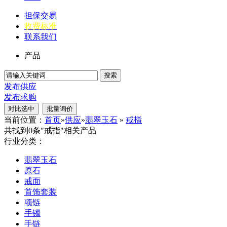
担保交易
收费标准
联系我们
产品
搜索
发布供应
发布求购
当前位置：
首页
»
供应
»
翡翠玉石
»
戒指
共找到0条"戒指"相关产品
行业分类：
翡翠玉石
原石
戒面
首饰套装
项链
手镯
手链