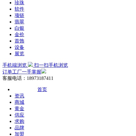
珍珠
软件
项链
翡翠
白银
金价
首饰
设备
展览
手机端浏览
扫一扫手机浏览
订单工厂一手掌握
客服电话：18973187411
首页
资讯
商城
黄金
供应
求购
品牌
加盟