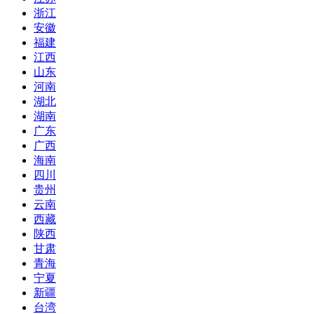
浙江
安徽
福建
江西
山东
河南
湖北
湖南
广东
广西
海南
四川
贵州
云南
西藏
陕西
甘肃
青海
宁夏
新疆
台湾