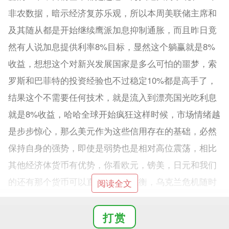
非农数据，暗示经济复苏乐观，所以本周美联储主席和
及其随从都是开始继续鹰派加息抑制通胀，而且昨日竟
然有人说加息提供利率8%目标，显然这个躺赢就是8%
收益，想想这个对新兴发展国家是多么可怕的噩梦，索
罗斯和巴菲特的投资经验也不过稳定10%都是高手了，
结果这个不需要任何技术，就是流入到漂亮国光吃利息
就是8%收益，哈哈全球开始疯狂这样时候，市场情绪越
是步步惊心，那么美元作为这些信用存在的基础，必然
保持自身的强势，即使是弱势也是相对高位震荡，相比
其他经济体货币有优势，你看欧元，镑美，日元和我们
的还有那个货币可以直接和美元抗衡，乌克兰危机随时
阅读全文
不断支援，而且金融所谓的信誉随时冻结给你消失财
富，合约精神不在，那么短期美元依然收到追捧，或者
打赏