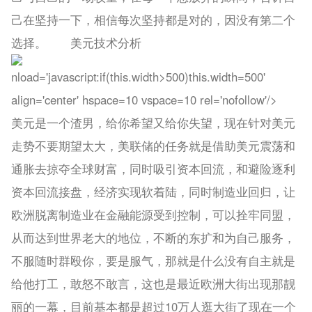
己在坚持一下，相信每次坚持都是对的，因没有第二个
选择。 美元技术分析
nload='javas
cript:if(this.width>500)this.width=500'
align='center' hspace=10 vspace=10 rel='nofollow'/>
美元是一个渣男，给你希望又给你失望，现在针对美元
走势不要期望太大，美联储的任务就是借助美元震荡和
通胀去掠夺全球财富，同时吸引资本回流，和避险逐利
资本回流接盘，经济实现软着陆，同时制造业回归，让
欧洲脱离制造业在金融能源受到控制，可以拴牢同盟，
从而达到世界老大的地位，不断的东扩和为自己服务，
不服随时群殴你，要是服气，那就是什么没有自主就是
给他打工，敢怒不敢言，这也是最近欧洲大街出现那靓
丽的一幕，目前基本都是超过10万人逛大街了现在一个