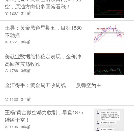
我给大家复盘历史更多是告诉你多空波动的逻辑，前期
空，原油方向仍多回落看涨！
元旦自1825无厘头震荡拉升，其实就是为了让你接盘，
1267
3年前
震荡上涨2个月，不如下跌两天，经过四天反弹都是冲
王导：黄金黑色星期五，目标1830
高回落上影线，显示黄金继续下跌，昨日提示1885上跑
不动摇
步空再次迎接闪崩，果然都是应验，我们不止一次提
1661
3年前
示，历史不会简单重复，必有惊人相似，成交密集区的
美就业数据维持稳定表现，金价冲
阴阳K线更是多空资金争夺留下的痕迹，这就是如同我
高回落震荡收跌
们所谓的两军对垒，兵家必争之地，都是出现敌我争夺
1786
3年前
反复，1965上出现三次都是如图下跌基本110到140美金
金汇得手：黄金周五收周线 反弹空为主
反弹以后再次下跌等企稳，本次黄金元旦开始我们假期
拉升，更多这个是金融寡头配合议员针对俄罗斯制裁和
1133
3年前
援助升级，让他们知道内幕不断拉升消息配合，然后开
王杨:黄金做空暴力收割，早盘1875
启释放避险升级，什么最后上升到核层面，当然最后还
继续干空！
1196
3年前
是这样，但是金融市场已经腥风血雨了，那些所谓的评