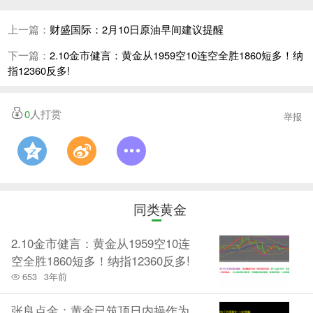
说美联储有足够的能力去控盘，就如我们的指数一样，
慢慢品就是明白了，一切看淡，一切就是想提高上限是
上一篇：
财盛国际：2月10日原油早间建议提醒
为了什么，没有人无缘无故大街给你零花钱，何况你看
下一篇：
2.10金市健言：黄金从1959空10连空全胜1860短多！纳
指12360反多!
到的还是一头饿狼。综合上述操作思路如下 压力：
104.5-------106支撑：102.4----101.5 目前回落102.8
0
人打赏
举报
到102.5区域继续参与分批多即可102四损，空单第一次
104.5附近尝试参与连续上涨基本消化非农行情，今日凌
晨美联储主席讲话才是关键，如果没有针对非农乐观预
期再次激进继续缩表甚至提高利率，那么美元后期冲高
同类黄金
回落夯实底部大概率，如果继续激进紧缩货币政策，那
么美元上涨提供支撑动力。 黄金技术分析
2.10金市健言：黄金从1959空10连
空全胜1860短多！纳指12360反多!
nload='javas
cript:if(this.width>500)this.width=500'
653
3年前
align='center' hspace=10 vspace=10 rel='nofollow'/>
张良点金：黄金已筑顶日内操作为