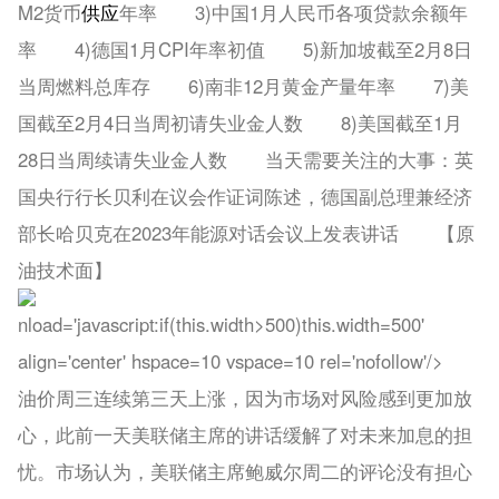
M2货币
供应
年率 3)中国1月人民币各项贷款余额年
率 4)德国1月CPI年率初值 5)新加坡截至2月8日
当周燃料总库存 6)南非12月黄金产量年率 7)美
国截至2月4日当周初请失业金人数 8)美国截至1月
28日当周续请失业金人数 当天需要关注的大事：英
国央行行长贝利在议会作证词陈述，德国副总理兼经济
部长哈贝克在2023年能源对话会议上发表讲话 【原
油技术面】
nload='javas
cript:if(this.width>500)this.width=500'
align='center' hspace=10 vspace=10 rel='nofollow'/>
油价周三连续第三天上涨，因为市场对风险感到更加放
心，此前一天美联储主席的讲话缓解了对未来加息的担
忧。市场认为，美联储主席鲍威尔周二的评论没有担心