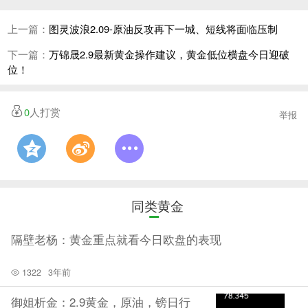
连续反弹后势必会迎来震荡调整修复，今日下方支撑关
上一篇：
图灵波浪2.09-原油反攻再下一城、短线将面临压制
注77-76.5区域，上方压力79.5-79.7今日冲高承压79.7关
下一篇：
万锦晟2.9最新黄金操作建议，黄金低位横盘今日迎破
口有望迎来日线级别调整收阴，日内依托此区间继续看
位！
多空宽幅震荡运行，中间位置一律多看少动谨慎追单，
耐心等待关键点位进场，具体操作策略我会在盘中提
0
人打赏
举报
示，及时关注。 原油(合约03)操作策略 1：亚欧
盘回踩企稳76.5做多，止损75.8目标位77.5-78 2：
欧美盘承压79.7做空，止损80.4目标位78.5-78 (稳健
等待盘中现价单提示) (文/法老点金) 免责声明：
同类黄金
以上分析内容仅代表作者个人观点，不构成具体操作建
隔壁老杨：黄金重点就看今日欧盘的表现
议，据此操作，盈亏自负，投资有风险，入市需谨慎。
1322
3年前
御姐析金：2.9黄金，原油，镑日行