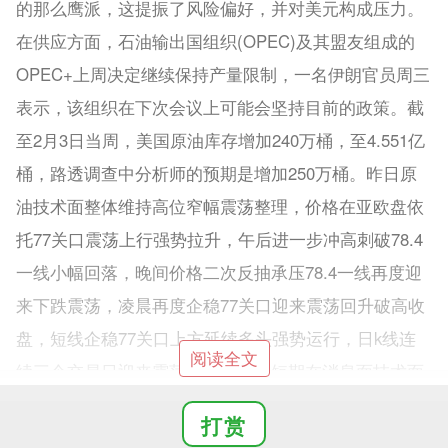
的那么鹰派，这提振了风险偏好，并对美元构成压力。
在供应方面，石油输出国组织(OPEC)及其盟友组成的
OPEC+上周决定继续保持产量限制，一名伊朗官员周三
表示，该组织在下次会议上可能会坚持目前的政策。截
至2月3日当周，美国原油库存增加240万桶，至4.551亿
桶，路透调查中分析师的预期是增加250万桶。昨日原
油技术面整体维持高位窄幅震荡整理，价格在亚欧盘依
托77关口震荡上行强势拉升，午后进一步冲高刺破78.4
一线小幅回落，晚间价格二次反抽承压78.4一线再度迎
来下跌震荡，凌晨再度企稳77关口迎来震荡回升破高收
盘，短线企稳77关口上方延续多头强势运行，日k线连
阅读全文
续三个交易日迎来震荡回升中阳，短期在消息面技术面
双重共振下走出多头强势反弹回升，不过今日上方将面
打赏
临前期日线级别开跌口79.5-79.区域阻力考验，在指标