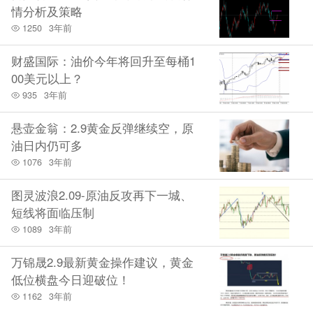
情分析及策略
1250
3年前
财盛国际：油价今年将回升至每桶1
00美元以上？
935
3年前
悬壶金翁：2.9黄金反弹继续空，原
油日内仍可多
1076
3年前
图灵波浪2.09-原油反攻再下一城、
短线将面临压制
1089
3年前
万锦晟2.9最新黄金操作建议，黄金
低位横盘今日迎破位！
1162
3年前